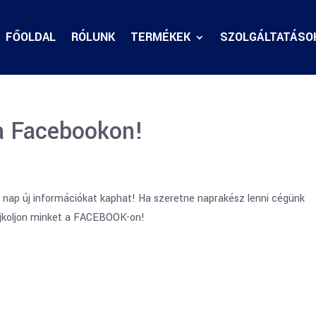
FŐOLDAL
RÓLUNK
TERMÉKEK
SZOLGÁLTATÁSO
 a Facebookon!
 nap új információkat kaphat! Ha szeretne naprakész lenni cégünk
lájkoljon minket a FACEBOOK-on!