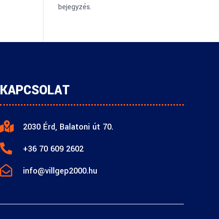
bejegyzés.
KAPCSOLAT

2030 Érd, Balatoni út 70.

+36 70 609 2602

info@villgep2000.hu