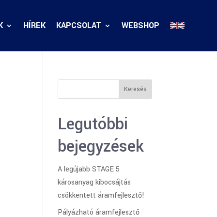
K
HÍREK
KAPCSOLAT
WEBSHOP
Keresés
Legutóbbi
bejegyzések
A legújabb STAGE 5
károsanyag kibocsájtás
csökkentett áramfejlesztő!
Pályázható áramfejlesztő