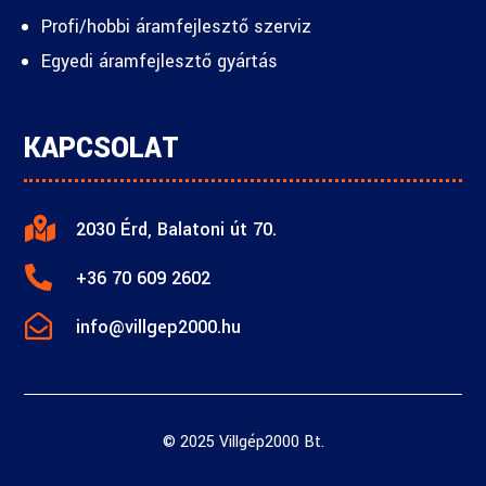
Profi/hobbi áramfejlesztő szerviz
Egyedi áramfejlesztő gyártás
KAPCSOLAT

2030 Érd, Balatoni út 70.

+36 70 609 2602

info@villgep2000.hu
© 2025 Villgép2000 Bt.