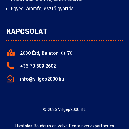
Egyedi áramfejlesztő gyártás
KAPCSOLAT

2030 Érd, Balatoni út 70.

+36 70 609 2602

info@villgep2000.hu
© 2025 Villgép2000 Bt.
Hivatalos Baudouin és Volvo Penta szervizpartner és