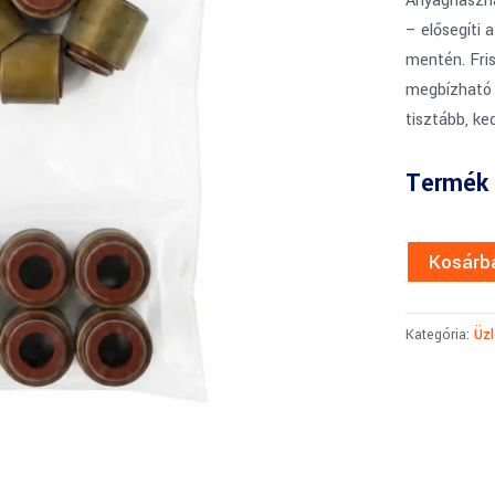
Anyaghaszná
– elősegíti 
mentén. Fris
megbízható 
tisztább, k
Termék 
Kosárb
Kategória:
Üzl