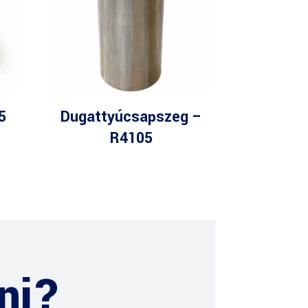
5
Dugattyúcsapszeg –
R4105
ni?