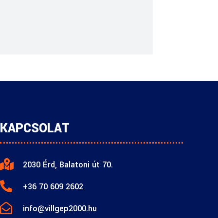
KAPCSOLAT

2030 Érd, Balatoni út 70.

+36 70 609 2602

info@villgep2000.hu