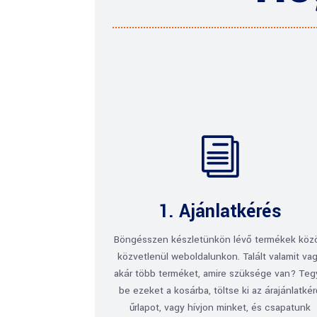
i
1. Ajánlatkérés
Böngésszen készletünkön lévő termékek köz
közvetlenül weboldalunkon. Talált valamit va
akár több terméket, amire szüksége van? Te
be ezeket a kosárba, töltse ki az árajánlatké
űrlapot, vagy hívjon minket, és csapatunk