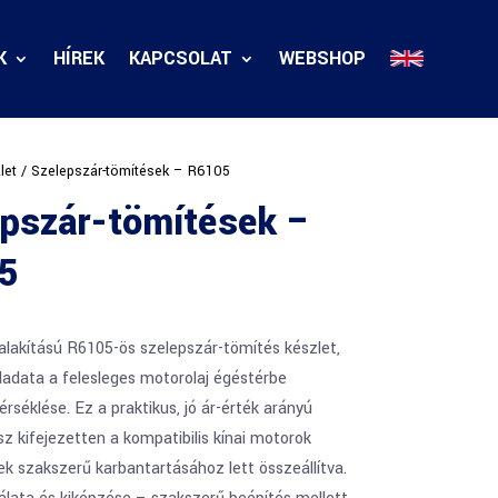
K
HÍREK
KAPCSOLAT
WEBSHOP
let
/ Szelepszár-tömítések – R6105
epszár-tömítések –
5
alakítású R6105-ös szelepszár-tömítés készlet,
ladata a felesleges motorolaj égéstérbe
rséklése. Ez a praktikus, jó ár-érték arányú
ész kifejezetten a kompatibilis kínai motorok
k szakszerű karbantartásához lett összeállítva.