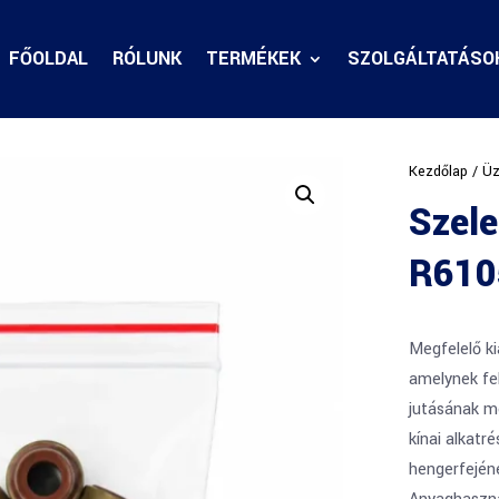
FŐOLDAL
RÓLUNK
TERMÉKEK
SZOLGÁLTATÁSO
Kezdőlap
/
Üz
Szel
R610
Megfelelő ki
amelynek fe
jutásának mé
kínai alkatr
hengerfejéne