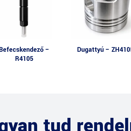
Befecskendező –
Dugattyú – ZH410
R4105
gyan tud rendel