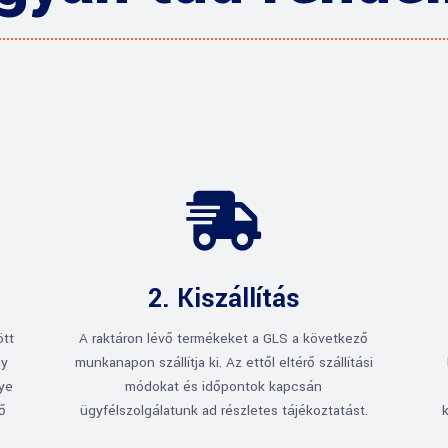

2. Kiszállítás
ött
A raktáron lévő termékeket a GLS a következő
gy
munkanapon szállítja ki. Az ettől eltérő szállítási
gye
módokat és időpontok kapcsán
rő
ügyfélszolgálatunk ad részletes tájékoztatást.