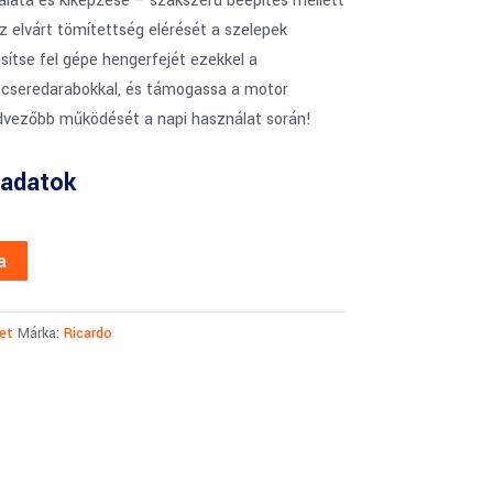
lata és kiképzése – szakszerű beépítés mellett
az elvárt tömítettség elérését a szelepek
sítse fel gépe hengerfejét ezekkel a
cseredarabokkal, és támogassa a motor
edvezőbb működését a napi használat során!
adatok
a
et
Márka:
Ricardo