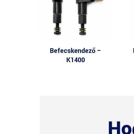
Befecskendező –
K1400
Ho