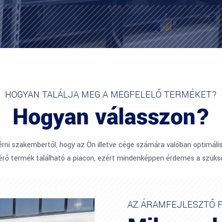
HOGYAN TALÁLJA MEG A MEGFELELŐ TERMÉKET?
Hogyan válasszon?
érni szakembertől, hogy az Ön illetve cége számára valóban optimáli
érő termék található a piacon, ezért mindenképpen érdemes a szüksé
AZ ÁRAMFEJLESZTŐ F