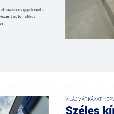
rofesszionális gépek esetén
 viszont automatikus
ve.
VILÁGMÁRKÁKAT KÉP
Széles kí