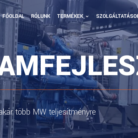
FŐOLDAL
RÓLUNK
TERMÉKEK
SZOLGÁLTATÁSO
RAMFEJLE
 akár több MW teljesítményre