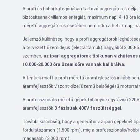
A profi és hobbi kategóriában tartozó aggregátorok célja
biztosítsanak villamos energiát, maximum napi 4-10 óra id
méretű aggregátorok esetében nem ritka a heti 7 nap, na
Jellemző különbség, hogy a profi aggregátorok léghűtése
a tervezett üzemidejük (élettartamuk) nagyjából 3.000-5
szemben,
az ipari aggregátorok tipikusan vízhűtéses 
10.000-20.000 óra üzemidőre vannak kalibrálva.
A fentiek miatt a profi méretű áramfejlesztők inkább benz
áramfejlesztők viszont dízel üzemű belsőégésű motorral 
A professzionális méretű gépek többnyire egyfázisú 220V 
áramfejlesztők
3 fázisúak 400V feszültséggel
.
További különbség, hogy a generátor az ipari gépeknél ti
fordulatszámon (1.500 rpm), míg a professzionális/hobb
magasabb (3.000 rpm).