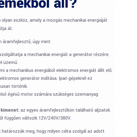
emekből áll?
n olyan eszköz, amely a mozgás mechanikai energiáját
tja át.
n áramfejlesztő, úgy mint:
szolgáltatja a mechanikai energiát a generátor részére.
el üzemű.
i a mechanikus energiából elektromos energiát állít elő.
lektromos generátor indítása. Ipari gépeknél ez
usan történik.
első égésű motor számára szükséges üzemanyag
 kimenet:
az egyes áramfejlesztőkön található aljzatok
ől függően változik 12V/240V/380V.
k határozzák meg, hogy milyen célra szolgál az adott