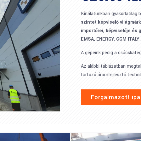
Kínálatunkban gyakorlatilag 
szintet képviselő világmár
importőrei, képviselője és 
EMSA, ENERGY, CGM ITALY.
A gépeink pedig a csúcskateg
Az alábbi táblázatban megtal
tartozó áramfejlesztő technik
Forgalmazott ipa