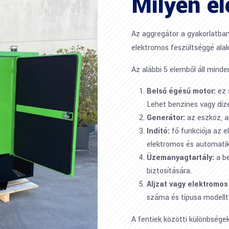
Milyen el
Az aggregátor a gyakorlatba
elektromos feszültséggé alakí
Az alábbi 5 elemből áll minde
Belső égésű motor:
ez 
Lehet benzines vagy díz
Generátor:
az eszköz, am
Indító:
fő funkciója az e
elektromos és automatik
Üzemanyagtartály:
a b
biztosítására.
Aljzat vagy elektromos
száma és típusa modellt
A fentiek közötti különbsége