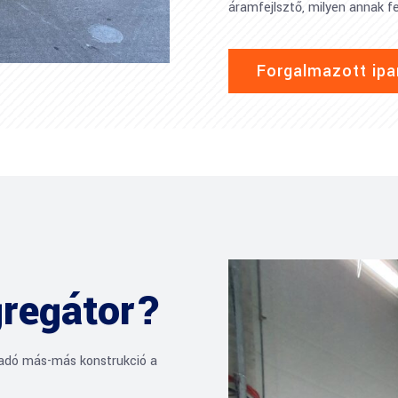
áramfejlsztő, milyen annak fe
Forgalmazott ipa
gregátor?
kadó más-más konstrukció a