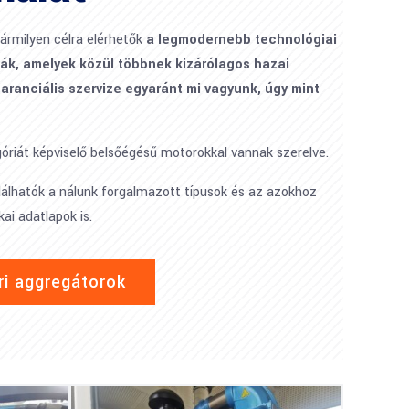
bármilyen célra elérhetők
a legmodernebb technológiai
kák, amelyek közül többnek kizárólagos hazai
garanciális szervize egyaránt mi vagyunk, úgy mint
óriát képviselő belsőégésű motorokkal vannak szerelve.
álhatók a nálunk forgalmazott típusok és az azokhoz
ai adatlapok is.
ri aggregátorok