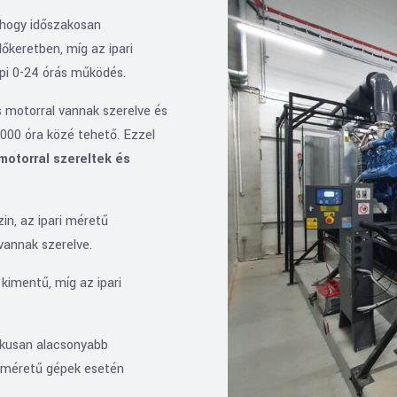
, hogy időszakosan
őkeretben, míg az ipari
pi 0-24 órás működés.
s motorral vannak szerelve és
.000 óra közé tehető. Ezzel
motorral szereltek és
in, az ipari méretű
vannak szerelve.
kimentű, míg az ipari
pikusan alacsonyabb
i méretű gépek esetén