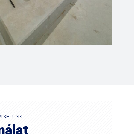
VISELÜNK
nálat