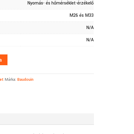
Nyomás- és hőmérséklet-érzékelő
M26 és M33
N/A
N/A
a
et
Márka:
Baudouin