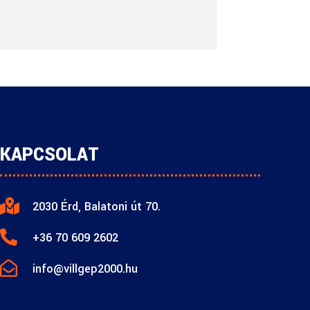
KAPCSOLAT

2030 Érd, Balatoni út 70.

+36 70 609 2602

info@villgep2000.hu