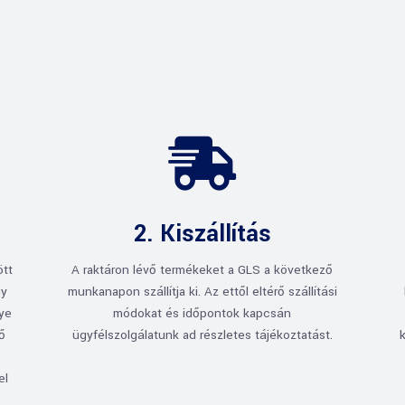

2. Kiszállítás
ött
A raktáron lévő termékeket a GLS a következő
gy
munkanapon szállítja ki. Az ettől eltérő szállítási
gye
módokat és időpontok kapcsán
rő
ügyfélszolgálatunk ad részletes tájékoztatást.
el