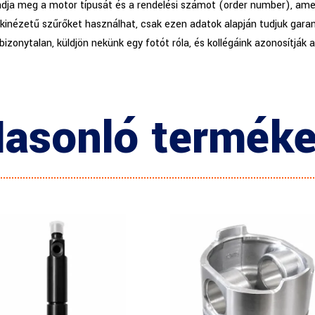
adja meg a motor típusát és a rendelési számot (order number), amel
kinézetű szűrőket használhat, csak ezen adatok alapján tudjuk garan
 bizonytalan, küldjön nekünk egy fotót róla, és kollégáink azonosítják 
asonló termék