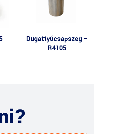
5
Dugattyúcsapszeg –
R4105
ni?