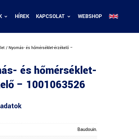
K
HÍREK
KAPCSOLAT
WEBSHOP
let
/ Nyomás- és hőmérséklet-érzékelő –
ás- és hőmérséklet-
kelő – 1001063526
adatok
Baudouin.