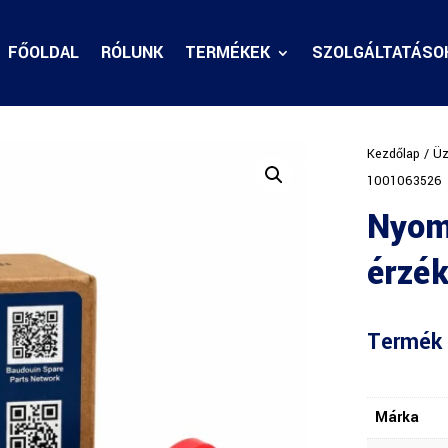
FŐOLDAL
RÓLUNK
TERMÉKEK
SZOLGÁLTATÁSO
Kezdőlap
/
Üz
1001063526
Nyom
érzé
Termék 
Márka