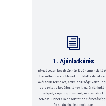
i
1. Ajánlatkérés
Böngésszen készletünkön lévő termékek köz
közvetlenül weboldalunkon. Talált valamit va
akár több terméket, amire szüksége van? Te
be ezeket a kosárba, töltse ki az árajánlatké
űrlapot, vagy hívjon minket, és csapatunk
felveszi Önnel a kapcsolatot az elérhetőségg
és az árakkal kapcsolatban.