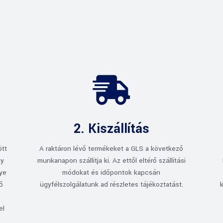

2. Kiszállítás
ött
A raktáron lévő termékeket a GLS a következő
gy
munkanapon szállítja ki. Az ettől eltérő szállítási
gye
módokat és időpontok kapcsán
rő
ügyfélszolgálatunk ad részletes tájékoztatást.
el