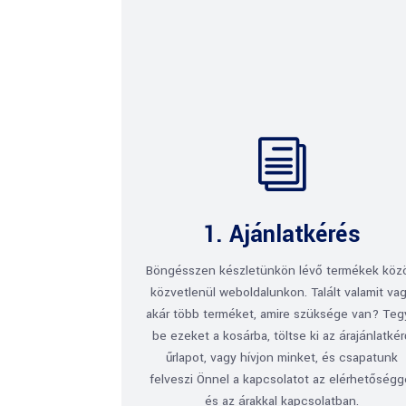
i
1. Ajánlatkérés
Böngésszen készletünkön lévő termékek köz
közvetlenül weboldalunkon. Talált valamit va
akár több terméket, amire szüksége van? Te
be ezeket a kosárba, töltse ki az árajánlatké
űrlapot, vagy hívjon minket, és csapatunk
felveszi Önnel a kapcsolatot az elérhetőségg
és az árakkal kapcsolatban.