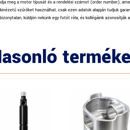
adja meg a motor típusát és a rendelési számot (order number), amel
kinézetű szűrőket használhat, csak ezen adatok alapján tudjuk garan
 bizonytalan, küldjön nekünk egy fotót róla, és kollégáink azonosítják 
asonló termék