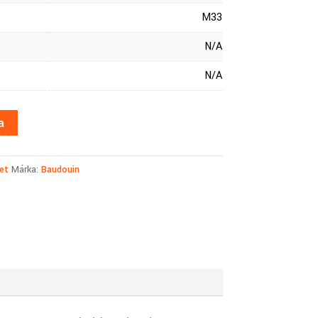
M33
N/A
N/A
a
et
Márka:
Baudouin