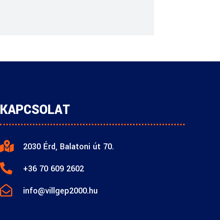
KAPCSOLAT

2030 Érd, Balatoni út 70.

+36 70 609 2602

info@villgep2000.hu