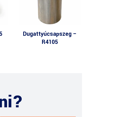
5
Dugattyúcsapszeg –
R4105
ni?