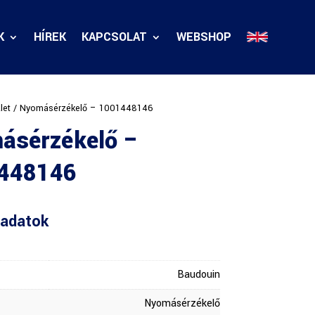
K
HÍREK
KAPCSOLAT
WEBSHOP
let
/ Nyomásérzékelő – 1001448146
ásérzékelő –
448146
adatok
Baudouin
Nyomásérzékelő