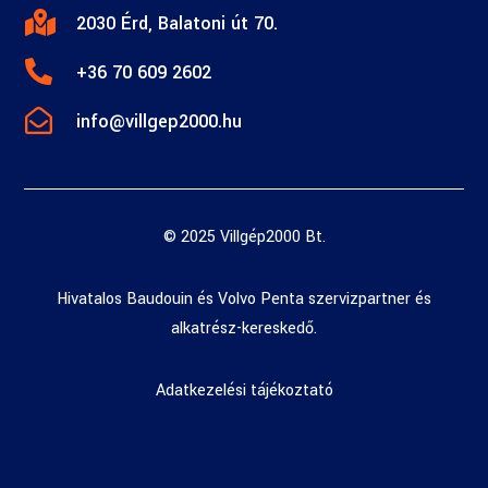

2030 Érd, Balatoni út 70.

+36 70 609 2602

info@villgep2000.hu
© 2025 Villgép2000 Bt.
Hivatalos Baudouin és Volvo Penta szervizpartner és
alkatrész-kereskedő.
Adatkezelési tájékoztató