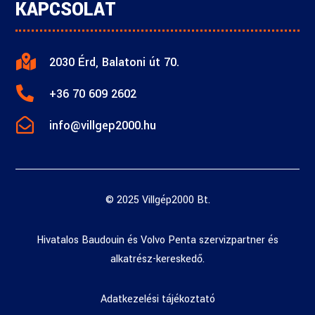
KAPCSOLAT

2030 Érd, Balatoni út 70.

+36 70 609 2602

info@villgep2000.hu
© 2025 Villgép2000 Bt.
Hivatalos Baudouin és Volvo Penta szervizpartner és
alkatrész-kereskedő.
Adatkezelési tájékoztató