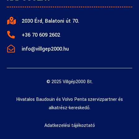

2030 Érd, Balatoni út 70.

+36 70 609 2602

info@villgep2000.hu
© 2025 Villgép2000 Bt.
Hivatalos Baudouin és Volvo Penta szervizpartner és
alkatrész-kereskedő.
Adatkezelési tájékoztató