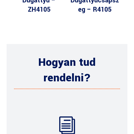
Dugattyú –
Dugattyúcsapsz
ZH4105
eg – R4105
Hogyan tud
rendelni?
i