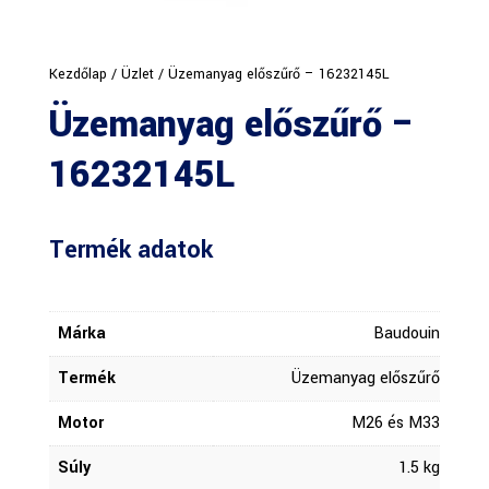
Kezdőlap
/
Üzlet
/ Üzemanyag előszűrő – 16232145L
Üzemanyag előszűrő –
16232145L
Termék adatok
Márka
Baudouin
Termék
Üzemanyag előszűrő
Motor
M26 és M33
Súly
1.5 kg