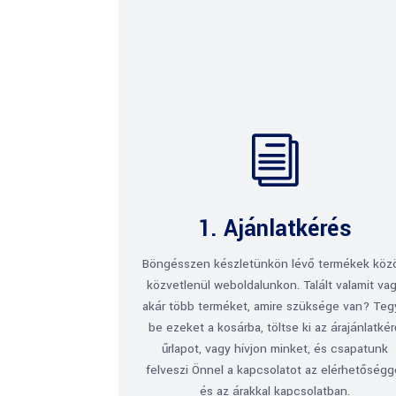
i
1. Ajánlatkérés
Böngésszen készletünkön lévő termékek köz
közvetlenül weboldalunkon. Talált valamit va
akár több terméket, amire szüksége van? Te
be ezeket a kosárba, töltse ki az árajánlatké
űrlapot, vagy hívjon minket, és csapatunk
felveszi Önnel a kapcsolatot az elérhetőségg
és az árakkal kapcsolatban.