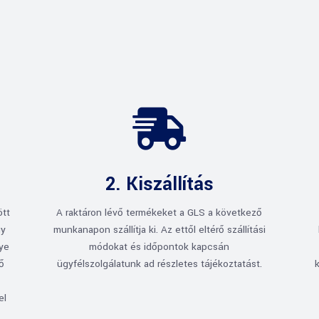

2. Kiszállítás
ött
A raktáron lévő termékeket a GLS a következő
gy
munkanapon szállítja ki. Az ettől eltérő szállítási
gye
módokat és időpontok kapcsán
rő
ügyfélszolgálatunk ad részletes tájékoztatást.
el