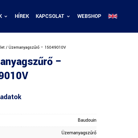
K
HÍREK
KAPCSOLAT
WEBSHOP
let
/ Üzemanyagszűrő – 15049010V
anyagszűrő –
9010V
adatok
Baudouin
Üzemanyagszűrő