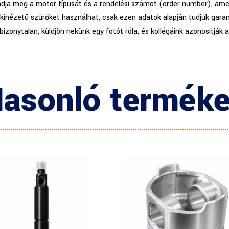
adja meg a motor típusát és a rendelési számot (order number), amel
kinézetű szűrőket használhat, csak ezen adatok alapján tudjuk garan
 bizonytalan, küldjön nekünk egy fotót róla, és kollégáink azonosítják 
asonló termék