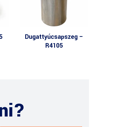
5
Dugattyúcsapszeg –
R4105
ni?