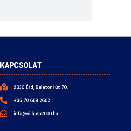
KAPCSOLAT

2030 Érd, Balatoni út 70.

+36 70 609 2602

info@villgep2000.hu