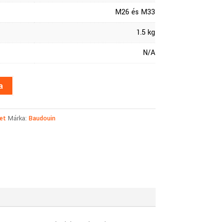
M26 és M33
1.5 kg
N/A
a
et
Márka:
Baudouin