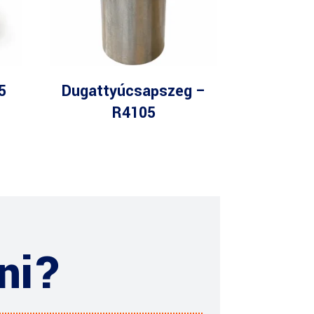
5
Dugattyúcsapszeg –
R4105
ni?