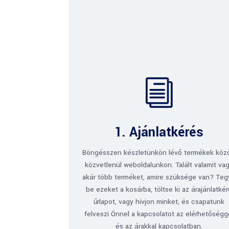
i
1. Ajánlatkérés
Böngésszen készletünkön lévő termékek köz
közvetlenül weboldalunkon. Talált valamit va
akár több terméket, amire szüksége van? Te
be ezeket a kosárba, töltse ki az árajánlatké
űrlapot, vagy hívjon minket, és csapatunk
felveszi Önnel a kapcsolatot az elérhetőségg
és az árakkal kapcsolatban.