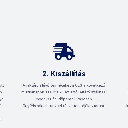

2. Kiszállítás
ött
A raktáron lévő termékeket a GLS a következő
gy
munkanapon szállítja ki. Az ettől eltérő szállítási
gye
módokat és időpontok kapcsán
rő
ügyfélszolgálatunk ad részletes tájékoztatást.
el