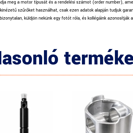
adja meg a motor típusát és a rendelési számot (order number), amel
kinézetű szűrőket használhat, csak ezen adatok alapján tudjuk garan
 bizonytalan, küldjön nekünk egy fotót róla, és kollégáink azonosítják 
asonló termék