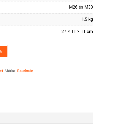
M26 és M33
1.5 kg
27 × 11 × 11 cm
a
et
Márka:
Baudouin