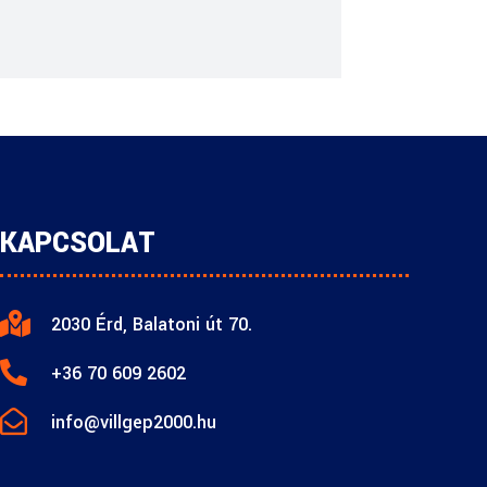
KAPCSOLAT

2030 Érd, Balatoni út 70.

+36 70 609 2602

info@villgep2000.hu