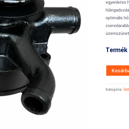
egyenletes h
hőingadozás
optimális h
cseredarabba
üzemszünet
Termék 
Kosárb
Kategória:
Üzl