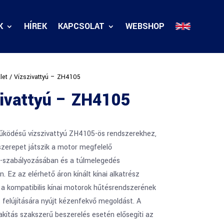
K
HÍREK
KAPCSOLAT
WEBSHOP
let
/ Vízszivattyú – ZH4105
zivattyú – ZH4105
ködésű vízszivattyú ZH4105-ös rendszerekhez,
szerepet játszik a motor megfelelő
-szabályozásában és a túlmelegedés
n. Ez az elérhető áron kínált kínai alkatrész
 a kompatibilis kínai motorok hűtésrendszerének
s felújítására nyújt kézenfekvő megoldást. A
akítás szakszerű beszerelés esetén elősegíti az