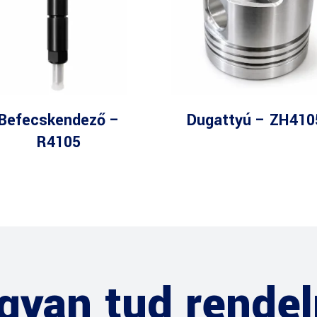
Befecskendező –
Dugattyú – ZH410
R4105
gyan tud rendel