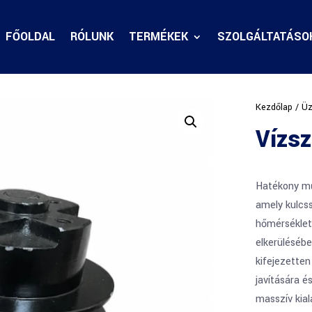
FŐOLDAL
RÓLUNK
TERMÉKEK
SZOLGÁLTATÁSO
Kezdőlap
/
Üz
Vízs
Hatékony mű
amely kulcs
hőmérséklet
elkerülésébe
kifejezetten
javítására é
masszív kial