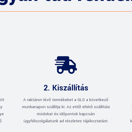

2. Kiszállítás
ött
A raktáron lévő termékeket a GLS a következő
gy
munkanapon szállítja ki. Az ettől eltérő szállítási
gye
módokat és időpontok kapcsán
rő
ügyfélszolgálatunk ad részletes tájékoztatást.