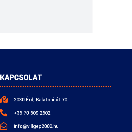
KAPCSOLAT

2030 Érd, Balatoni út 70.

+36 70 609 2602

info@villgep2000.hu