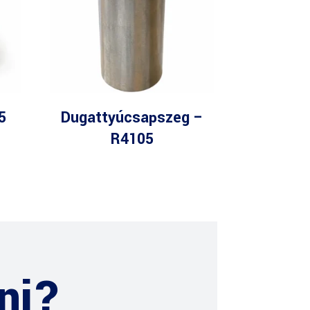
5
Dugattyúcsapszeg –
R4105
ni?