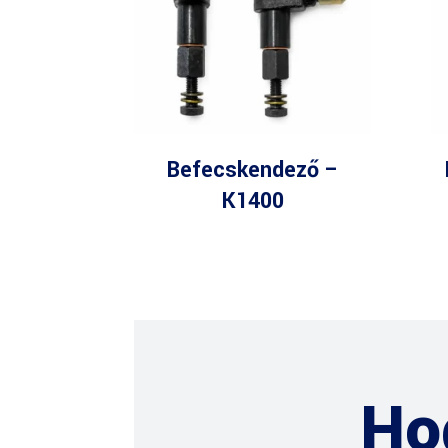
Befecskendező –
K1400
Ho