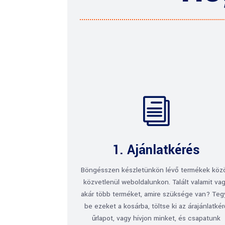
i
1. Ajánlatkérés
Böngésszen készletünkön lévő termékek köz
közvetlenül weboldalunkon. Talált valamit va
akár több terméket, amire szüksége van? Te
be ezeket a kosárba, töltse ki az árajánlatké
űrlapot, vagy hívjon minket, és csapatunk