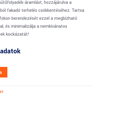
űtőfolyadék-áramlást, hozzájárulva a
ból fakadó terhelés csökkentéséhez. Tartsa
őfokon berendezését ezzel a megbízható
l, és minimalizálja a nemkívánatos
ek kockázatát!
adatok
a
et