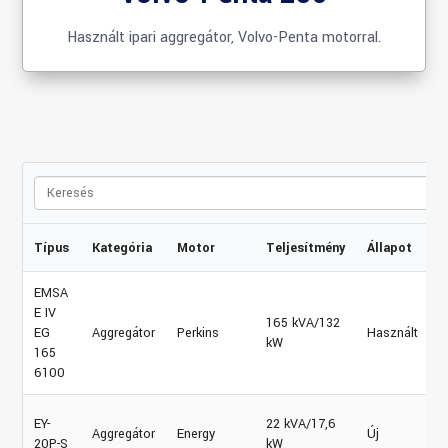
Használt ipari aggregátor, Volvo-Penta motorral.
Típus
Kategória
Motor
Teljesítmény
Állapot
R
EMSA
E IV
165 kVA/132
EG
Aggregátor
Perkins
Használt
kW
165
6100
EY-
22 kVA/17,6
Aggregátor
Energy
Új
20P-S
kW