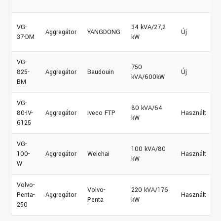
VG-
34 kVA/27,2
Aggregátor
YANGDONG
Új
37-DM
kW
VG-
750
825-
Aggregátor
Baudouin
Új
kVA/600kW
BM
VG-
80 kVA/64
80-IV-
Aggregátor
Iveco FTP
Használt
kW
6125
VG-
100 kVA/80
100-
Aggregátor
Weichai
Használt
kW
W
Volvo-
Volvo-
220 kVA/176
Penta-
Aggregátor
Használt
Penta
kW
250