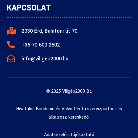
KAPCSOLAT

2030 Érd, Balatoni út 70.

+36 70 609 2602

info@villgep2000.hu
© 2025 Villgép2000 Bt.
Hivatalos Baudouin és Volvo Penta szervizpartner és
alkatrész-kereskedő.
Adatkezelési tájékoztató