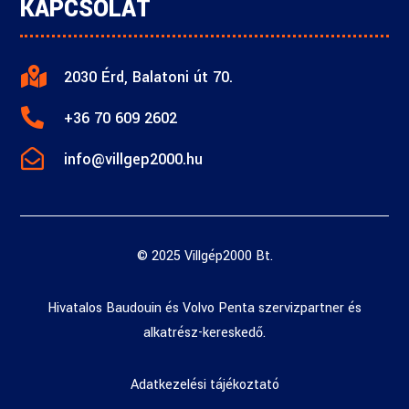
KAPCSOLAT

2030 Érd, Balatoni út 70.

+36 70 609 2602

info@villgep2000.hu
© 2025 Villgép2000 Bt.
Hivatalos Baudouin és Volvo Penta szervizpartner és
alkatrész-kereskedő.
Adatkezelési tájékoztató